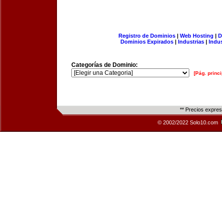
Registro de Dominios
|
Web Hosting
|
D
Dominios Expirados
|
Industrias
|
Indu
Categorías de Dominio:
[Pág. princi
** Precios expre
© 2002/2022 Solo10.com