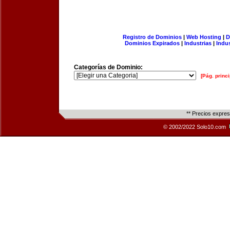
Registro de Dominios
|
Web Hosting
|
D
Dominios Expirados
|
Industrias
|
Indu
Categorías de Dominio:
[Pág. princi
** Precios expre
© 2002/2022 Solo10.com