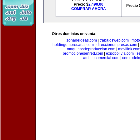
COMPRAR AHORA
Precio $
2,490.00
Precio 
COMPRAR AHORA
Otros dominios en venta:
zonadeideas.com
|
trabajosweb.com
|
moto
holdingempresarial.com
|
direccionempresas.com
|
maquinasdeproduccion.com
|
movilink.co
promocionesenred.com
|
expobolivia.com
|
s
ambitocomercial.com
|
centrode