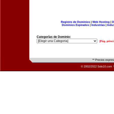
Registro de Dominios
|
Web Hosting
|
D
Dominios Expirados
|
Industrias
|
Indu
Categorías de Dominio:
[Pág. princi
** Precios expre
© 2002/2022 Solo10.com