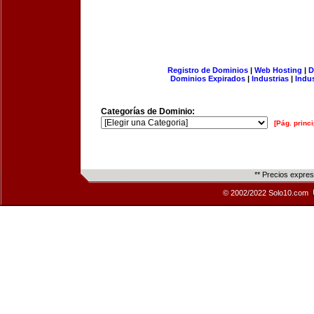
Registro de Dominios
|
Web Hosting
|
D
Dominios Expirados
|
Industrias
|
Indu
Categorías de Dominio:
[Pág. princi
** Precios expre
© 2002/2022 Solo10.com