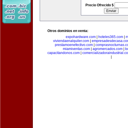
Precio Ofrecido $
Otros dominios en venta:
expohardware.com
|
hoteles365.com
|
m
viviendaenalquiler.com
|
empresadesdecasa.co
prestamoenefectivo.com
|
comprasnocturnas.
miamiventas.com
|
agromercados.com
|
b
capacitandonos.com
|
comercializadoraindustrial.c
|