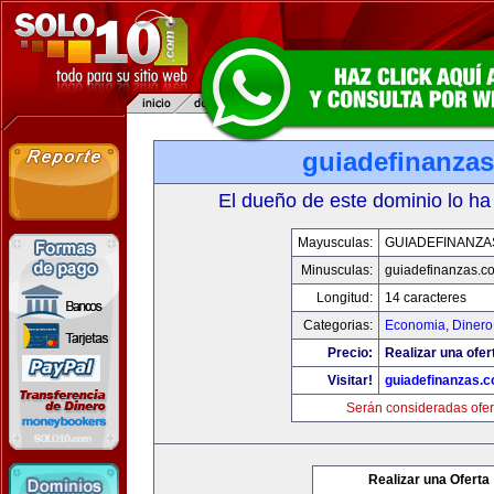
guiadefinanza
El dueño de este dominio lo ha
Mayusculas:
GUIADEFINANZA
Minusculas:
guiadefinanzas.c
Longitud:
14 caracteres
Categorias:
Economia, Dinero
Precio:
Realizar una ofer
Visitar!
guiadefinanzas.
Serán consideradas ofer
Realizar una Oferta